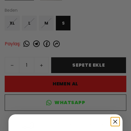
Beden
XL
L
M
S
Paylaş
:
SEPETE EKLE
HEMEN AL
WHATSAPP
Tüm Türkiye'ye Ücretsiz Kargo Fırsatı!