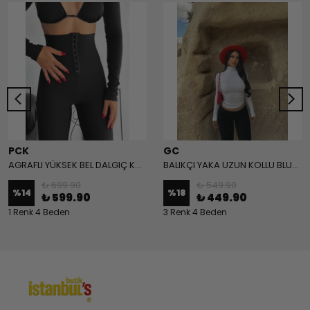
PCK
GC
AGRAFLI YÜKSEK BEL DALGIÇ KUMAŞ TAYT - Siyah
BALIKÇI YAKA UZUN KOLLU BLUZ - Beyaz
₺ 699.90
₺ 549.90
%
14
%
18
₺ 599.90
₺ 449.90
1 Renk 4 Beden
3 Renk 4 Beden