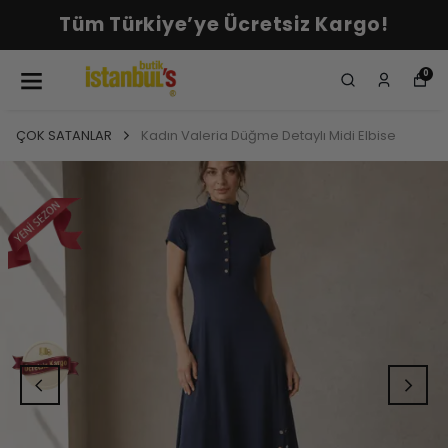
Tüm Türkiye’ye Ücretsiz Kargo!
0
ÇOK SATANLAR
Kadın Valeria Düğme Detaylı Midi Elbise