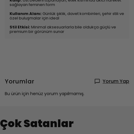
Kalıp:
Üst bedeni toparlayan, etek kısmında akıcı hareket
sağlayan feminen form
Kullanım Alanı:
Günlük şıklık, davet kombinleri, şehir stili ve
özel buluşmalar için ideal
Stil Etkisi:
Minimal aksesuarlarla bile oldukça güçlü ve
premium bir görünüm sunar
Yorumlar
Yorum Yap
Bu ürün için henüz yorum yapılmamış.
Çok Satanlar