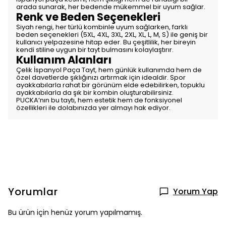
arada sunarak, her bedende mükemmel bir uyum sağlar.
Renk ve Beden Seçenekleri
Siyah rengi, her türlü kombinle uyum sağlarken, farklı
beden seçenekleri (5XL, 4XL, 3XL, 2XL, XL, L, M, S) ile geniş bir
kullanıcı yelpazesine hitap eder. Bu çeşitlilik, her bireyin
kendi stiline uygun bir tayt bulmasını kolaylaştırır.
Kullanım Alanları
Çelik İspanyol Paça Tayt, hem günlük kullanımda hem de
özel davetlerde şıklığınızı artırmak için idealdir. Spor
ayakkabılarla rahat bir görünüm elde edebilirken, topuklu
ayakkabılarla da şık bir kombin oluşturabilirsiniz.
PUCKA’nın bu taytı, hem estetik hem de fonksiyonel
özellikleri ile dolabınızda yer almayı hak ediyor.
Yorumlar
Yorum Yap
Bu ürün için henüz yorum yapılmamış.