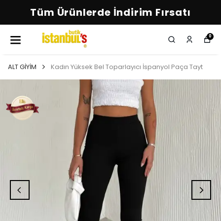
Tüm Ürünlerde İndirim Fırsatı
0
ALT GİYİM
Kadın Yüksek Bel Toparlayıcı İspanyol Paça Tayt