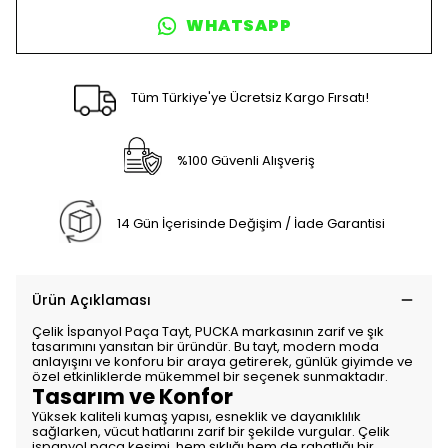
WHATSAPP
Tüm Türkiye'ye Ücretsiz Kargo Fırsatı!
%100 Güvenli Alışveriş
14 Gün İçerisinde Değişim / İade Garantisi
Ürün Açıklaması
Çelik İspanyol Paça Tayt, PUCKA markasının zarif ve şık
tasarımını yansıtan bir üründür. Bu tayt, modern moda
anlayışını ve konforu bir araya getirerek, günlük giyimde ve
özel etkinliklerde mükemmel bir seçenek sunmaktadır.
Tasarım ve Konfor
Yüksek kaliteli kumaş yapısı, esneklik ve dayanıklılık
sağlarken, vücut hatlarını zarif bir şekilde vurgular. Çelik
ispanyol paça kesimi, hem şıklığı hem de rahatlığı bir