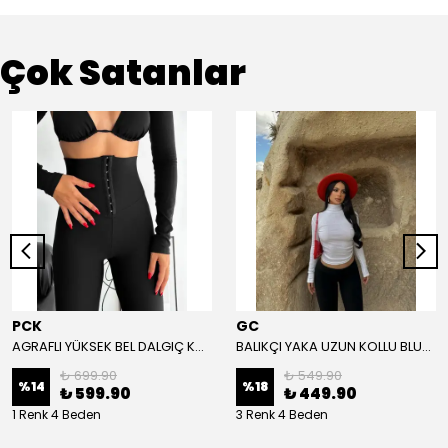
Çok Satanlar
PCK
GC
AGRAFLI YÜKSEK BEL DALGIÇ KUMAŞ TAYT - Siyah
BALIKÇI YAKA UZUN KOLLU BLUZ - Beyaz
₺ 699.90
₺ 549.90
%
14
%
18
₺ 599.90
₺ 449.90
1 Renk 4 Beden
3 Renk 4 Beden