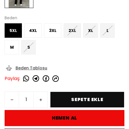
Beden
5XL
4XL
3XL
2XL
XL
L
M
S
Beden Tablosu
Paylaş
:
SEPETE EKLE
HEMEN AL