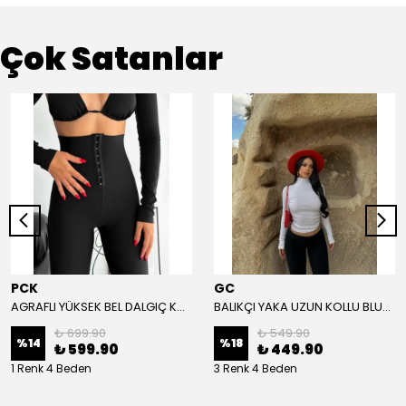
Çok Satanlar
PCK
GC
AGRAFLI YÜKSEK BEL DALGIÇ KUMAŞ TAYT - Siyah
BALIKÇI YAKA UZUN KOLLU BLUZ - Beyaz
₺ 699.90
₺ 549.90
%
14
%
18
₺ 599.90
₺ 449.90
1 Renk 4 Beden
3 Renk 4 Beden