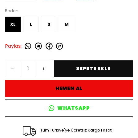
Beden
XL
L
S
M
Paylaş
:
SEPETE EKLE
HEMEN AL
WHATSAPP
Tüm Türkiye'ye Ücretsiz Kargo Fırsatı!