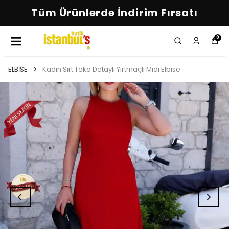
Tüm Ürünlerde İndirim Fırsatı
0
ELBİSE
Kadın Sırt Toka Detaylı Yırtmaçlı Midi Elbise