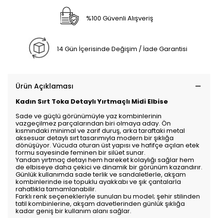
%100 Güvenli Alışveriş
14 Gün İçerisinde Değişim / İade Garantisi
Ürün Açıklaması
Kadın Sırt Toka Detaylı Yırtmaçlı Midi Elbise
Sade ve güçlü görünümüyle yaz kombinlerinin
vazgeçilmez parçalarından biri olmaya aday. Ön
kısmındaki minimal ve zarif duruş, arka taraftaki metal
aksesuar detaylı sırt tasarımıyla modern bir şıklığa
dönüşüyor. Vücuda oturan üst yapısı ve hafifçe açılan etek
formu sayesinde feminen bir silüet sunar.
Yandan yırtmaç detayı hem hareket kolaylığı sağlar hem
de elbiseye daha çekici ve dinamik bir görünüm kazandırır.
Günlük kullanımda sade terlik ve sandaletlerle, akşam
kombinlerinde ise topuklu ayakkabı ve şık çantalarla
rahatlıkla tamamlanabilir.
Farklı renk seçenekleriyle sunulan bu model; şehir stilinden
tatil kombinlerine, akşam davetlerinden günlük şıklığa
kadar geniş bir kullanım alanı sağlar.