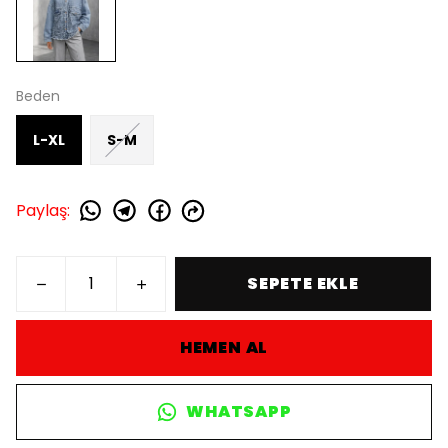
Beden
L-XL
S-M
Paylaş
:
SEPETE EKLE
HEMEN AL
WHATSAPP