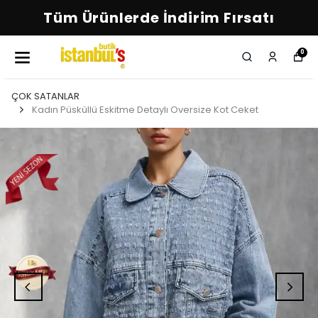
Tüm Ürünlerde İndirim Fırsatı
0
ÇOK SATANLAR
Kadın Püsküllü Eskitme Detaylı Oversize Kot Ceket