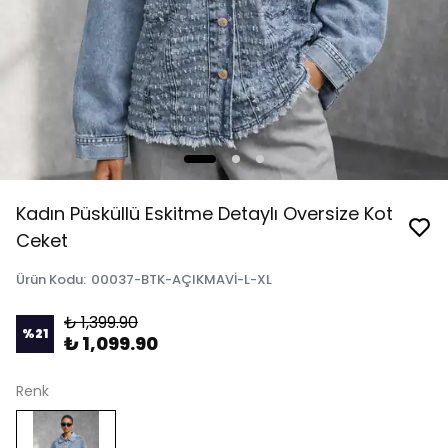
Kadın Püsküllü Eskitme Detaylı Oversize Kot
Ceket
Ürün Kodu
:
00037-BTK-AÇIKMAVİ-L-XL
₺ 1,399.90
%
21
₺ 1,099.90
Renk