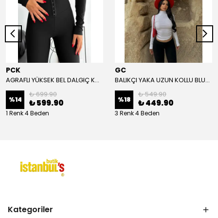
PCK
GC
AGRAFLI YÜKSEK BEL DALGIÇ KUMAŞ TAYT - Siyah
BALIKÇI YAKA UZUN KOLLU BLUZ - Beyaz
₺ 699.90
₺ 549.90
%
14
%
18
₺ 599.90
₺ 449.90
1 Renk 4 Beden
3 Renk 4 Beden
Kategoriler