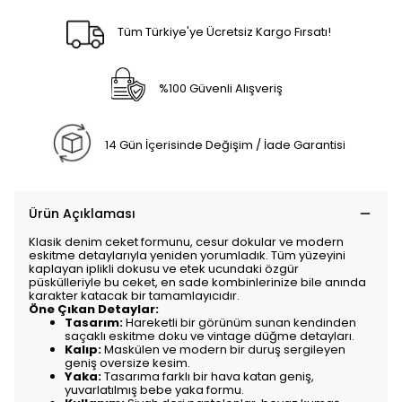
Tüm Türkiye'ye Ücretsiz Kargo Fırsatı!
%100 Güvenli Alışveriş
14 Gün İçerisinde Değişim / İade Garantisi
Ürün Açıklaması
Klasik denim ceket formunu, cesur dokular ve modern
eskitme detaylarıyla yeniden yorumladık. Tüm yüzeyini
kaplayan iplikli dokusu ve etek ucundaki özgür
püskülleriyle bu ceket, en sade kombinlerinize bile anında
karakter katacak bir tamamlayıcıdır.
Öne Çıkan Detaylar:
Tasarım:
Hareketli bir görünüm sunan kendinden
saçaklı eskitme doku ve vintage düğme detayları.
Kalıp:
Maskülen ve modern bir duruş sergileyen
geniş oversize kesim.
Yaka:
Tasarıma farklı bir hava katan geniş,
yuvarlatılmış bebe yaka formu.