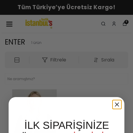
Tüm Türkiye’ye Ücretsiz Kargo!
0
ENTER
1
ürün
Filtrele
Sırala
İLK SİPARİŞİNİZE