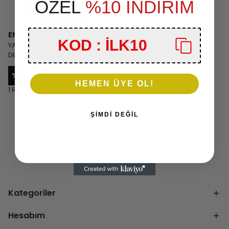
ÖZEL
%10 İNDİRİM
ENTER
KOD : İLK10
YAKA VE KOLLARI KÜRKLÜ CEPLİ
DERİ CEKET
₺ 1,499.90
%
13
₺ 1,299.90
HEMEN ÜYE OL!
1 Renk 4 Beden
ŞİMDİ DEĞİL
Kategoriler
Hesabım