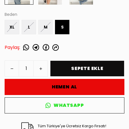
Beden
XL
L
M
S
Paylaş
:
SEPETE EKLE
HEMEN AL
WHATSAPP
Tüm Türkiye'ye Ücretsiz Kargo Fırsatı!