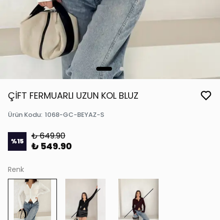
ÇİFT FERMUARLI UZUN KOL BLUZ
Ürün Kodu
:
1068-GC-BEYAZ-S
₺ 649.90
%
15
₺ 549.90
Renk