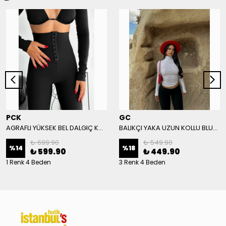
PCK
GC
AGRAFLI YÜKSEK BEL DALGIÇ KUMAŞ TAYT - Siyah
BALIKÇI YAKA UZUN KOLLU BLUZ - Beyaz
₺ 699.90
₺ 549.90
%
14
%
18
₺ 599.90
₺ 449.90
1 Renk 4 Beden
3 Renk 4 Beden