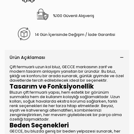
İLK SİPARİŞİNİZE
%100 Güvenli Alışveriş
ÖZEL
%10 İNDİRİM
14 Gün İçerisinde Değişim / İade Garantisi
KOD : İLK10
Ürün Açıklaması
Çift fermuarlı uzun kol bluz, GECCE markasının zarif ve
HEMEN ÜYE OL!
modern tasarım anlayışını yansıtan bir üründür. Bu bluz,
şıklığı ve konforu bir arada sunarak, günlük giyimde ve özel
davetlerde tercih edilebilecek ideal bir seçenektir.
Tasarım ve Fonksiyonellik
ŞİMDİ DEĞİL
Bluzun çift fermuarlı yapısı, hem estetik bir görünüm
sunmakta hem de kullanım kolaylığı sağlamaktadır. Uzun
kolları, soğuk havalarda ekstra koruma sağlarken, farklı
renk seçenekleri ile her tarza hitap etmektedir. Beyaz,
siyah ve kahverengi alternatifleri, kombinlerinizi
zenginleştirirken, her mevsim giyilebilecek bir parça olma
özelliği taşımaktadır.
Beden Seçenekleri
GECCE, bu bluzda geniş bir beden yelpazesi sunarak, her