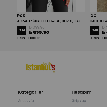
PCK
GC
 Body
AGRAFLI YÜKSEK BEL DALGIÇ KUMAŞ TAYT - Siyah
BALIKÇI Y
₺ 699.90
₺ 
%
14
%
18
₺ 599.90
₺ 
1 Renk 4 Beden
3 Renk 4 
Kategoriler
Hesabım
Anasayfa
Giriş Yap