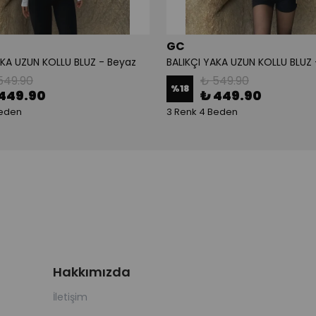
GC
AKA UZUN KOLLU BLUZ - Beyaz
BALIKÇI YAKA UZUN KOLLU BLUZ 
549.90
₺ 549.90
%
18
449.90
₺ 449.90
Beden
3 Renk 4 Beden
Hakkımızda
İletişim