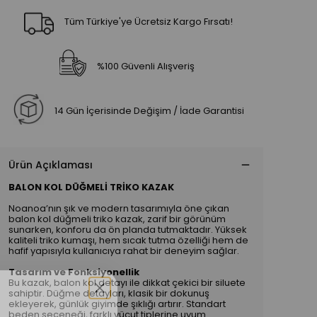
Tüm Türkiye'ye Ücretsiz Kargo Fırsatı!
%100 Güvenli Alışveriş
14 Gün İçerisinde Değişim / İade Garantisi
Ürün Açıklaması
BALON KOL DÜĞMELİ TRİKO KAZAK
Noanoa’nın şık ve modern tasarımıyla öne çıkan
balon kol düğmeli triko kazak, zarif bir görünüm
sunarken, konforu da ön planda tutmaktadır. Yüksek
kaliteli triko kumaşı, hem sıcak tutma özelliği hem de
hafif yapısıyla kullanıcıya rahat bir deneyim sağlar.
Tasarım ve Fonksiyonellik
Bu kazak, balon kol detayı ile dikkat çekici bir siluete
sahiptir. Düğme detayları, klasik bir dokunuş
ekleyerek, günlük giyimde şıklığı artırır. Standart
beden seçeneği, farklı vücut tiplerine uyum