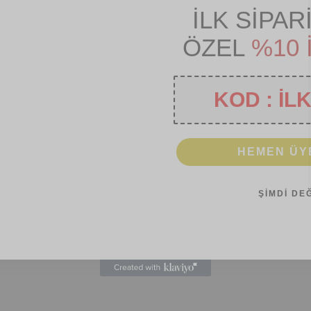
İLK SİPAR
ÖZEL
%10 
KOD : İL
HEMEN ÜY
ŞİMDİ DE