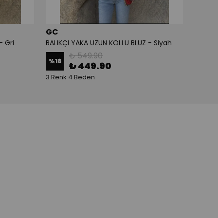
GC
NOA
- Gri
BALIKÇI YAKA UZUN KOLLU BLUZ - Siyah
₺ 549.90
%
18
%
17
₺ 449.90
3 Renk 4 Beden
3 Renk 