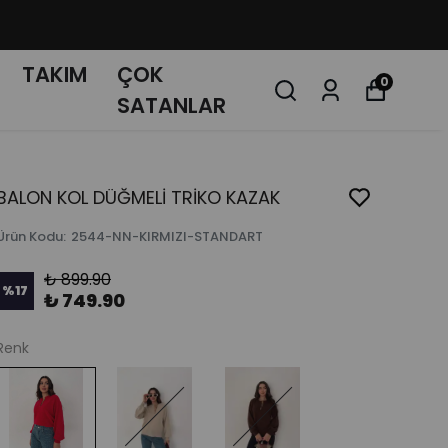
TAKIM
ÇOK
0
SATANLAR
BALON KOL DÜĞMELİ TRİKO KAZAK
Ürün Kodu
:
2544-NN-KIRMIZI-STANDART
₺ 899.90
%
17
₺ 749.90
Renk