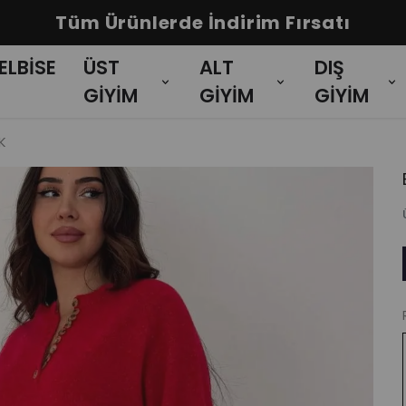
Tüm Ürünlerde İndirim Fırsatı
ELBİSE
ÜST
ALT
DIŞ
GİYİM
GİYİM
GİYİM
K