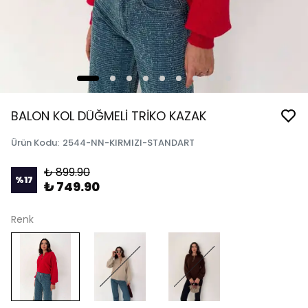
BALON KOL DÜĞMELİ TRİKO KAZAK
Ürün Kodu
:
2544-NN-KIRMIZI-STANDART
₺ 899.90
%
17
₺ 749.90
Renk