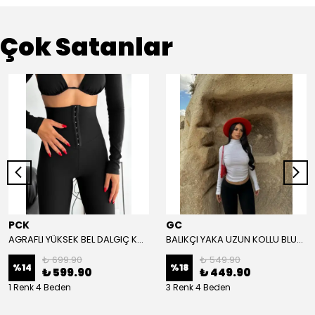
Çok Satanlar
PCK
GC
AGRAFLI YÜKSEK BEL DALGIÇ KUMAŞ TAYT - Siyah
BALIKÇI YAKA UZUN KOLLU BLUZ - Beyaz
₺ 699.90
₺ 549.90
%
14
%
18
₺ 599.90
₺ 449.90
1 Renk 4 Beden
3 Renk 4 Beden