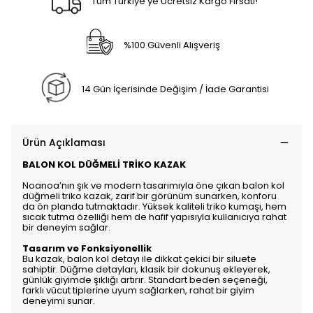
Tüm Türkiye'ye Ücretsiz Kargo Fırsatı!
%100 Güvenli Alışveriş
14 Gün İçerisinde Değişim / İade Garantisi
Ürün Açıklaması
BALON KOL DÜĞMELİ TRİKO KAZAK
Noanoa’nın şık ve modern tasarımıyla öne çıkan balon kol
düğmeli triko kazak, zarif bir görünüm sunarken, konforu
da ön planda tutmaktadır. Yüksek kaliteli triko kumaşı, hem
sıcak tutma özelliği hem de hafif yapısıyla kullanıcıya rahat
bir deneyim sağlar.
Tasarım ve Fonksiyonellik
Bu kazak, balon kol detayı ile dikkat çekici bir siluete
sahiptir. Düğme detayları, klasik bir dokunuş ekleyerek,
günlük giyimde şıklığı artırır. Standart beden seçeneği,
farklı vücut tiplerine uyum sağlarken, rahat bir giyim
deneyimi sunar.